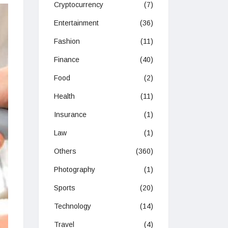
Cryptocurrency
(7)
SPORTS
TRAVEL
Entertainment
(36)
Fashion
(11)
Finance
(40)
Food
(2)
Online Betting: Unveiling the
Digital Gambling Realm
Health
(11)
The Ultimate Escap
August 15, 2023
Vacation Rentals
Insurance
(1)
September 1, 2023
Law
(1)
Others
(360)
Photography
(1)
Sports
(20)
Technology
(14)
Travel
(4)