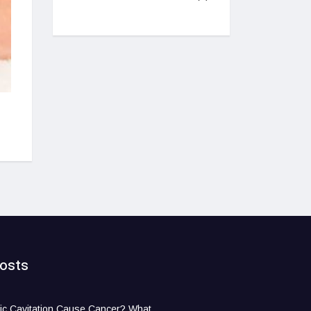
osts
ic Cavitation Cause Cancer? What
 Know Before Treatment
026
Compliance Into a Real Time
or FM Companies
6