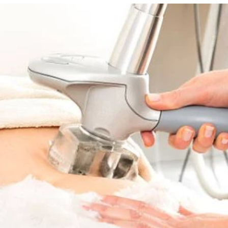
OTHERS
HEALTH
A Comprehensive Guide to
dable Solutions for
Healthy Hair
on Coffee Machine Issues
July 31, 2023
e 27, 2023