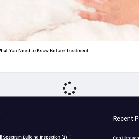
s
Recent P
ll Spectrum Building Inspection
(1)
Can Ultrason
You Need to
TENG77
(1)
best review service
(1)
August 3, 2
lt
(1)
BOCI
(1)
Turning SLA 
nouri online Romania
(1)
Advantage f
July 31, 202
ified Full Spectrum Inspector
(2)