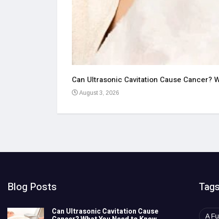
Blog Posts
Tag
Can Ultrasonic Cavitation Cause
A Fu
Cancer? What You Need to Know
Before Treatment
BAN
August 3, 2026
bettil
Turning SLA Compliance Into a Real
Time Advantage for FM Companies
cazi
July 31, 2026
Cert
Fire Protection with Fire Hydrant