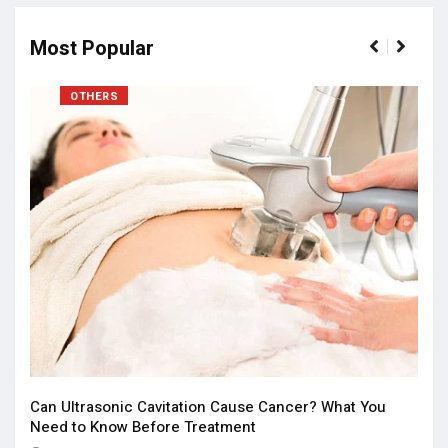
Most Popular
OTHERS
Aff
Iss
Can Ultrasonic Cavitation Cause Cancer? What You
Ju
Need to Know Before Treatment