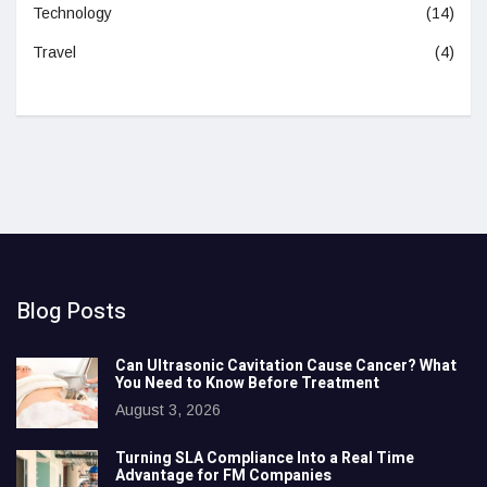
Technology
(14)
Travel
(4)
Blog Posts
Can Ultrasonic Cavitation Cause Cancer? What
You Need to Know Before Treatment
August 3, 2026
Turning SLA Compliance Into a Real Time
Advantage for FM Companies
July 31, 2026