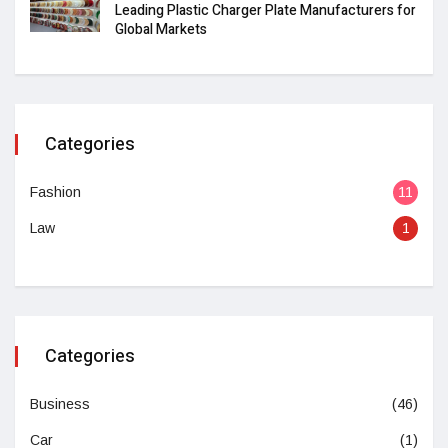
Leading Plastic Charger Plate Manufacturers for
Global Markets
Categories
Fashion
11
Law
1
Categories
Business
(46)
Car
(1)