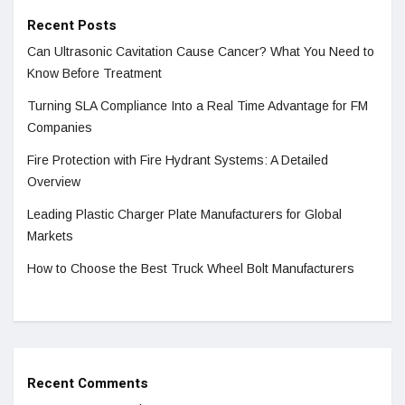
Recent Posts
Can Ultrasonic Cavitation Cause Cancer? What You Need to
Know Before Treatment
Turning SLA Compliance Into a Real Time Advantage for FM
Companies
Fire Protection with Fire Hydrant Systems: A Detailed
Overview
Leading Plastic Charger Plate Manufacturers for Global
Markets
How to Choose the Best Truck Wheel Bolt Manufacturers
Recent Comments