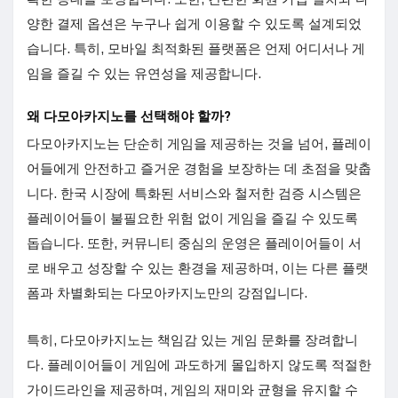
양한 결제 옵션은 누구나 쉽게 이용할 수 있도록 설계되었
습니다. 특히, 모바일 최적화된 플랫폼은 언제 어디서나 게
임을 즐길 수 있는 유연성을 제공합니다.
왜 다모아카지노를 선택해야 할까?
다모아카지노는 단순히 게임을 제공하는 것을 넘어, 플레이
어들에게 안전하고 즐거운 경험을 보장하는 데 초점을 맞춥
니다. 한국 시장에 특화된 서비스와 철저한 검증 시스템은
플레이어들이 불필요한 위험 없이 게임을 즐길 수 있도록
돕습니다. 또한, 커뮤니티 중심의 운영은 플레이어들이 서
로 배우고 성장할 수 있는 환경을 제공하며, 이는 다른 플랫
폼과 차별화되는 다모아카지노만의 강점입니다.
특히, 다모아카지노는 책임감 있는 게임 문화를 장려합니
다. 플레이어들이 게임에 과도하게 몰입하지 않도록 적절한
가이드라인을 제공하며, 게임의 재미와 균형을 유지할 수