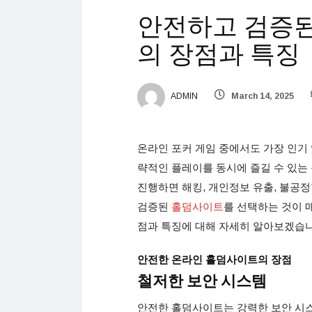
안전하고 검증된
의 장점과 특징
ADMIN
March 14, 2025
온라인 포커 게임 중에서도 가장 인기
략적인 플레이를 동시에 즐길 수 있는
진행하면 해킹, 개인정보 유출, 불공정
검증된
홀덤사이트
를 선택하는 것이 
점과 특징에 대해 자세히 알아보겠습니
안전한 온라인 홀덤사이트의 장점
철저한 보안 시스템
안전한 홀덤사이트는 강력한 보안 시스