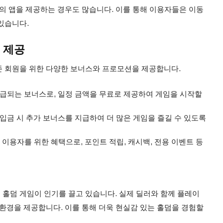
도의 앱을 제공하는 경우도 많습니다. 이를 통해 이용자들은 이동
있습니다.
 제공
 회원을 위한 다양한 보너스와 프로모션을 제공합니다.
 지급되는 보너스로, 일정 금액을 무료로 제공하여 게임을 시작할
상 입금 시 추가 보너스를 지급하여 더 많은 게임을 즐길 수 있도록
 이용자를 위한 혜택으로, 포인트 적립, 캐시백, 전용 이벤트 등
홀덤 게임이 인기를 끌고 있습니다. 실제 딜러와 함께 플레이
 환경을 제공합니다. 이를 통해 더욱 현실감 있는 홀덤을 경험할