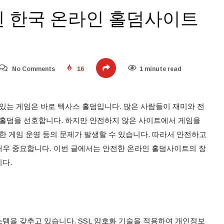
 한국 온라인 홀덤사이트
No Comments
16
1 minute read
 있는 게임은 바로 텍사스 홀덤입니다. 많은 사람들이 재미와 전
 홀덤을 선호합니다. 하지만 안전하지 않은 사이트에서 게임을
한 게임 운영 등의 문제가 발생할 수 있습니다. 따라서 안전하고
매우 중요합니다. 이번 글에서는 안전한 온라인 홀덤사이트의 장
다.
템을 갖추고 있습니다. SSL 암호화 기술을 적용하여 개인정보