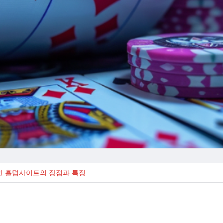
인 홀덤사이트의 장점과 특징