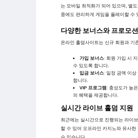
는 모바일 최적화가 되어 있으며, 별
중에도 편리하게 게임을 플레이할 수 
다양한 보너스와 프로모션
온라인 홀덤사이트는 신규 회원과 기존
가입 보너스
: 회원 가입 시
수 있도록 합니다.
입금 보너스
: 일정 금액 이
합니다.
VIP 프로그램
: 충성도가 높은
의 혜택을 제공합니다.
실시간 라이브 홀덤 지원
최근에는 실시간으로 진행되는 라이브 
할 수 있어 오프라인 카지노와 유사한
수 있습니다.