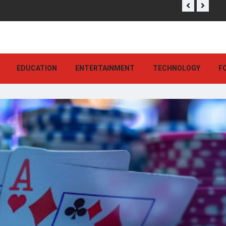
EDUCATION
ENTERTAINMENT
TECHNOLOGY
F