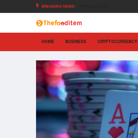
BREAKING NEWS :
nothing found
HOME
BUSINESS
CRYPTOCURRENCY