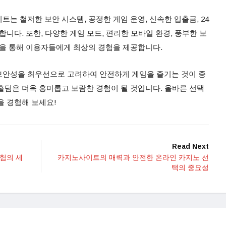
는 철저한 보안 시스템, 공정한 게임 운영, 신속한 입출금, 24
니다. 또한, 다양한 게임 모드, 편리한 모바일 환경, 풍부한 보
등을 통해 이용자들에게 최상의 경험을 제공합니다.
보안성을 최우선으로 고려하여 안전하게 게임을 즐기는 것이 중
홀덤은 더욱 흥미롭고 보람찬 경험이 될 것입니다. 올바른 선택
을 경험해 보세요!
Read Next
험의 세
카지노사이트의 매력과 안전한 온라인 카지노 선
택의 중요성