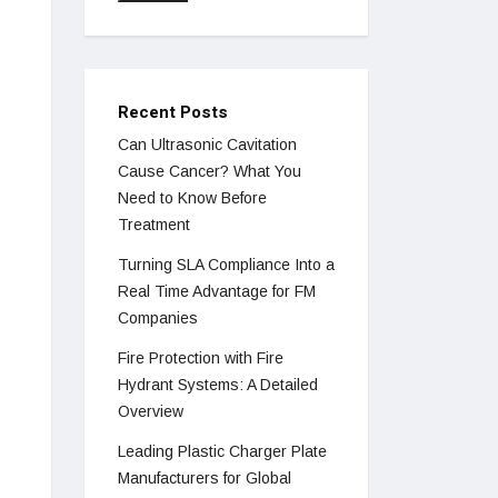
Recent Posts
Can Ultrasonic Cavitation
Cause Cancer? What You
Need to Know Before
Treatment
Turning SLA Compliance Into a
Real Time Advantage for FM
Companies
Fire Protection with Fire
Hydrant Systems: A Detailed
Overview
Leading Plastic Charger Plate
Manufacturers for Global