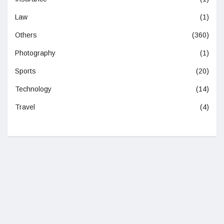
Law
(1)
Others
(360)
Photography
(1)
Sports
(20)
Technology
(14)
Travel
(4)