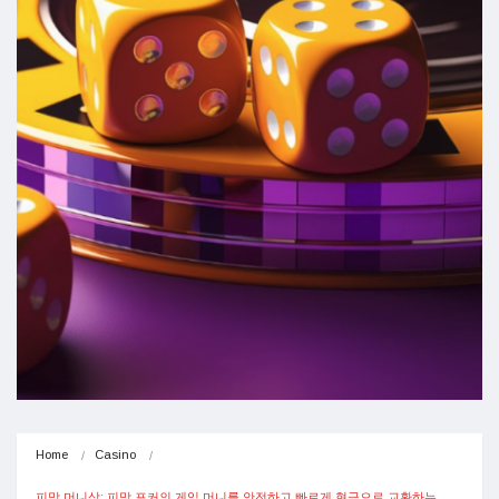
Home
Casino
피망 머니상: 피망 포커의 게임 머니를 안전하고 빠르게 현금으로 교환하는…