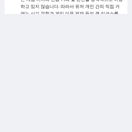
하고 있지 않습니다. 따라서 유저 개인 간의 직접 거
래는 사기 위험과 게임 이용 제재 등의 큰 리크스를
동반합니다.
한게임 머니상
은 이러한 불편함과 위험
을 해소해 주는 안전한 대안입니다.
전문 업체의 체계화된 시스템
: 신뢰할 수 있는
한게임
머니상
은 수년간 쌓아온 노하우를 바탕으로 빠른 처
리 속도와 공정한 시세를 제공합니다. 개인 간 거래에
서 발생할 수 있는 시세 조작이나 지연 결제 같은 문
제점을 원천 차단합니다.
신뢰할 수 있는 한게임 머니상의 핵심 조건
그렇다면 수많은 업체 중에서 안전한
한게임 머니상
을 어떻
게 가려낼 수 있을까요? 다음 몇 가지 기준을 꼭 확인해야
합니다.
장기 운영의 이력과 평판
: 하루아침에 생겨난 업
체보다는 오랜 기간 꾸준히 운영되어 왔으며, 그에 대
한 유저들의 후기와 평가가 긍정적인 업체를 선택하