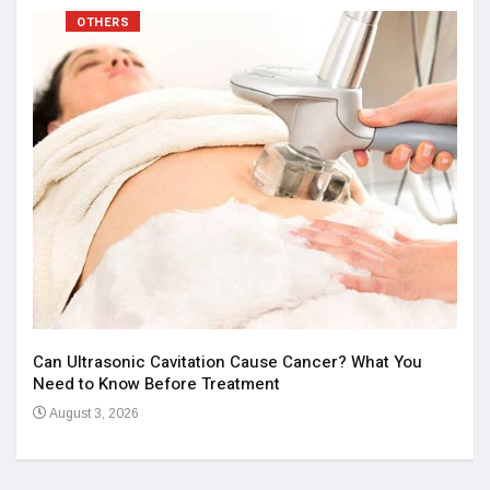
OTHERS
Aff
Iss
Can Ultrasonic Cavitation Cause Cancer? What You
Ju
Need to Know Before Treatment
August 3, 2026