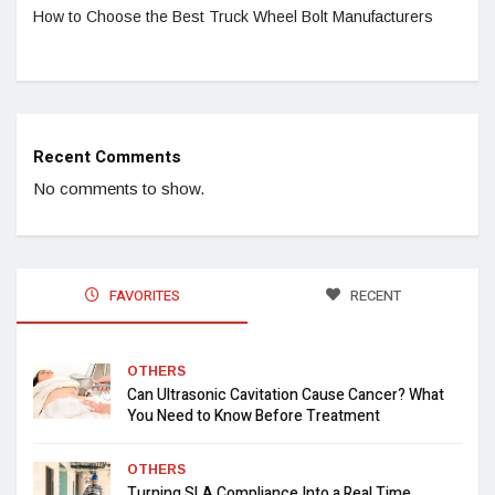
How to Choose the Best Truck Wheel Bolt Manufacturers
Recent Comments
No comments to show.
FAVORITES
RECENT
OTHERS
Can Ultrasonic Cavitation Cause Cancer? What
You Need to Know Before Treatment
OTHERS
Turning SLA Compliance Into a Real Time