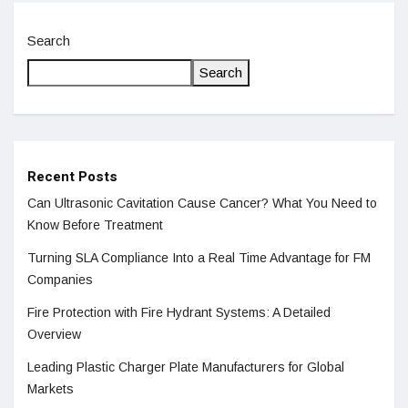
Search
Search
Recent Posts
Can Ultrasonic Cavitation Cause Cancer? What You Need to
Know Before Treatment
Turning SLA Compliance Into a Real Time Advantage for FM
Companies
Fire Protection with Fire Hydrant Systems: A Detailed
Overview
Leading Plastic Charger Plate Manufacturers for Global
Markets