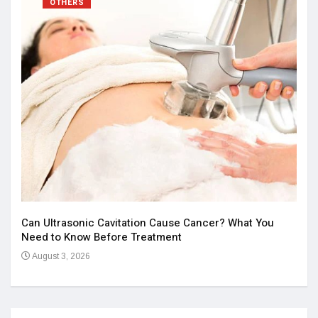
OTHERS
Aff
Iss
Can Ultrasonic Cavitation Cause Cancer? What You
Ju
Need to Know Before Treatment
August 3, 2026