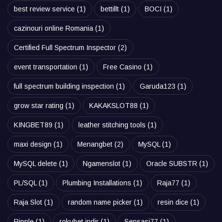
best review service
(1)
bettillt
(1)
BOCI
(1)
cazinouri online Romania
(1)
Certified Full Spectrum Inspector
(2)
event transportation
(1)
Free Casino
(1)
full spectrum building inspection
(1)
Garuda123
(1)
grow star rating
(1)
KAKAKSLOT88
(1)
KINGBET89
(1)
leather stitching tools
(1)
maxi design
(1)
Menangbet
(2)
MySQL
(1)
MySQL delete
(1)
Ngamenslot
(1)
Oracle SUBSTR
(1)
PL/SQL
(1)
Plumbing Installations
(1)
Raja77
(1)
Raja Slot
(1)
random name picker
(1)
resin dice
(1)
Ripple
(1)
rokubet indir
(1)
Sensasi77
(1)