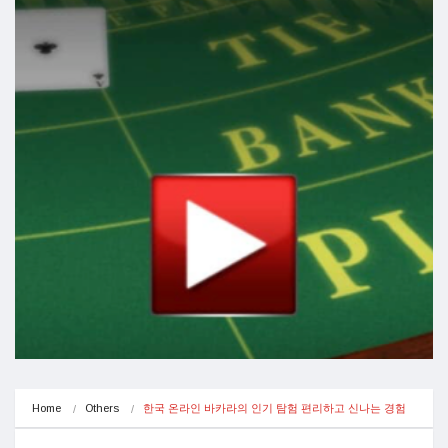
Home
Others
한국 온라인 바카라의 인기 탐험 편리하고 신나는 경험