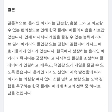
결론
결론적으로, 온라인 바카라는 단순함, 흥분, 그리고 비교할
수 없는 편의성으로 인해 한국 플레이어들의 마음을 사로잡
았습니다. 언제 어디서나 게임을 즐길 수 있는 능력과 라이
브 딜러 바카라의 몰입감 있는 경험이 결합되어 카지노 애
호가들에게 인기가 있습니다. 한국에서 성장하는 온라인 바
카라 커뮤니티는 긍정적이고 지지적인 환경을 조성하여 플
레이어가 연결하고, 배우고, 책임감 있게 게임을 즐길 수 있
도록 돕습니다. 온라인 카지노 산업이 계속 발전함에 따라
바카라는 의심할 여지 없이 스릴 넘치고 보람 있는 도박 경
험을 추구하는 한국 플레이어에게 최고의 선택 중 하나로
남을 것입니다.