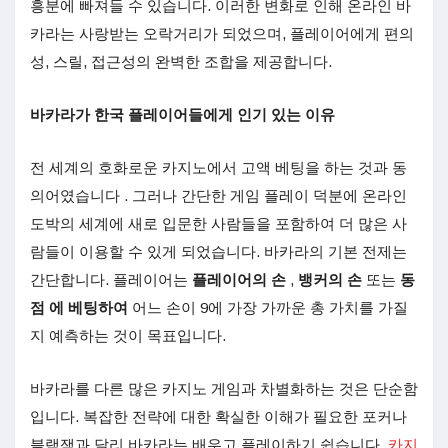
흥분에 빠져들 수 있습니다. 이러한 변화로 인해 온라인 바
카라는 사랑받는 오락거리가 되었으며, 플레이어에게 편의
성, 스릴, 접근성의 완벽한 조합을 제공합니다.
바카라가 한국 플레이어들에게 인기 있는 이유
전 세계의 호화로운 카지노에서 고액 베팅을 하는 것과 동
의어였습니다 . 그러나 간단한 게임 플레이 덕분에 온라인
도박의 세계에 새로 입문한 사람들을 포함하여 더 많은 사
람들이 이용할 수 있게 되었습니다. 바카라의 기본 전제는
간단합니다. 플레이어는
플레이어의 손
,
뱅커의 손
또는
동
점 에 베팅하여
어느 손이 9에 가장 가까운 총 가치를 가질
지 예측하는 것이 목표입니다.
바카라를 다른 많은 카지노 게임과 차별화하는 것은 단순함
입니다. 복잡한 전략에 대한 확실한 이해가 필요한 포커나
블랙잭과 달리 바카라는 배우고 플레이하기 쉽습니다.
카지