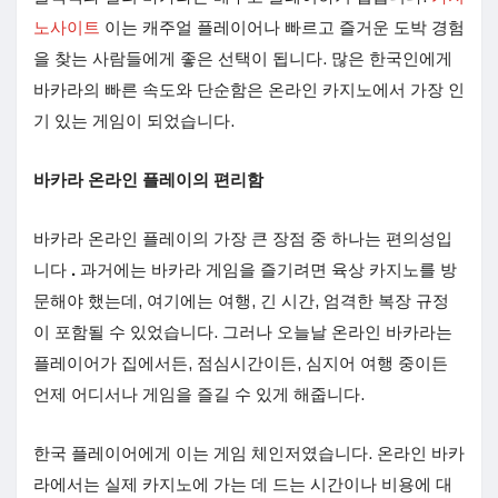
노사이트
이는 캐주얼 플레이어나 빠르고 즐거운 도박 경험
을 찾는 사람들에게 좋은 선택이 됩니다. 많은 한국인에게
바카라의 빠른 속도와 단순함은 온라인 카지노에서 가장 인
기 있는 게임이 되었습니다.
바카라 온라인 플레이의 편리함
바카라 온라인 플레이의 가장 큰 장점 중 하나는 편의성입
니다
.
과거에는 바카라 게임을 즐기려면 육상 카지노를 방
문해야 했는데, 여기에는 여행, 긴 시간, 엄격한 복장 규정
이 포함될 수 있었습니다. 그러나 오늘날 온라인 바카라는
플레이어가 집에서든, 점심시간이든, 심지어 여행 중이든
언제 어디서나 게임을 즐길 수 있게 해줍니다.
한국 플레이어에게 이는 게임 체인저였습니다. 온라인 바카
라에서는 실제 카지노에 가는 데 드는 시간이나 비용에 대