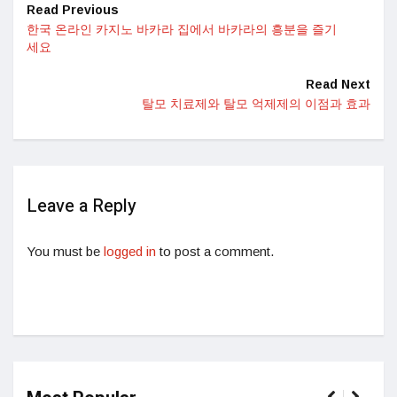
Read Previous
한국 온라인 카지노 바카라 집에서 바카라의 흥분을 즐기
세요
Read Next
탈모 치료제와 탈모 억제제의 이점과 효과
Leave a Reply
You must be
logged in
to post a comment.