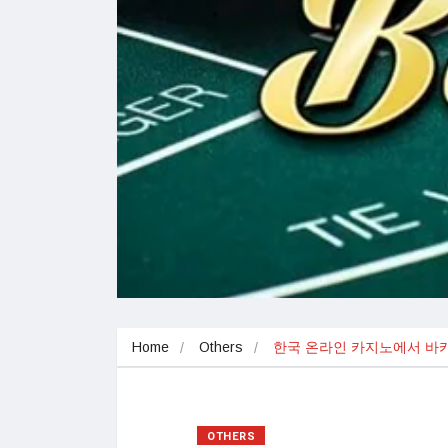
Home
Others
한국 온라인 카지노에서 바
OTHERS