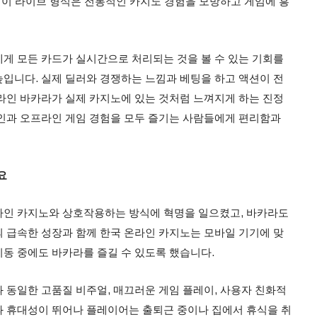
. 이 라이브 형식은 전통적인 카지노 경험을 모방하고 게임에 흥
게 모든 카드가 실시간으로 처리되는 것을 볼 수 있는 기회를
입니다. 실제 딜러와 경쟁하는 느낌과 베팅을 하고 액션이 전
라인 바카라가 실제 카지노에 있는 것처럼 느껴지게 하는 진정
인과 오프라인 게임 경험을 모두 즐기는 사람들에게 편리함과
요
라인 카지노와 상호작용하는 방식에 혁명을 일으켰고, 바카라도
 급속한 성장과 함께 한국 온라인 카지노는 모바일 기기에 맞
동 중에도 바카라를 즐길 수 있도록 했습니다.
 동일한 고품질 비주얼, 매끄러운 게임 플레이, 사용자 친화적
 휴대성이 뛰어나 플레이어는 출퇴근 중이나 집에서 휴식을 취