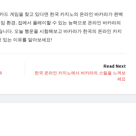
 카드 게임을 찾고 있다면 한국 카지노의 온라인 바카라가 완벽
게임 환경, 집에서 플레이할 수 있는 능력으로 온라인 바카라의
습니다. 오늘 행운을 시험해보고 바카라가 한국의 온라인 카지
 있는 이유를 알아보세요!
Read Next
과
한국 온라인 카지노에서 바카라의 스릴을 느껴보
세요