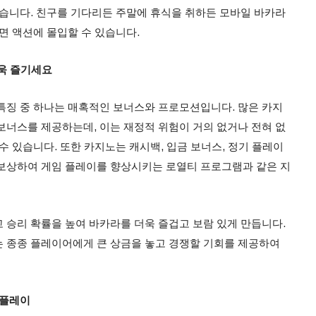
있습니다. 친구를 기다리든 주말에 휴식을 취하든 모바일 바카라
면 액션에 몰입할 수 있습니다.
욱 즐기세요
특징 중 하나는 매혹적인 보너스와 프로모션입니다. 많은 카지
보너스를 제공하는데, 이는 재정적 위험이 거의 없거나 전혀 없
수 있습니다. 또한 카지노는 캐시백, 입금 보너스, 정기 플레이
보상하여 게임 플레이를 향상시키는 로열티 프로그램과 같은 지
 승리 확률을 높여 바카라를 더욱 즐겁고 보람 있게 만듭니다.
 종종 플레이어에게 큰 상금을 놓고 경쟁할 기회를 제공하여
 플레이