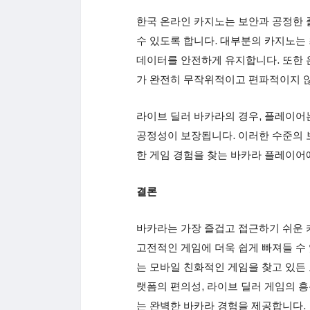
한국 온라인 카지노는 보안과 공정한
수 있도록 합니다. 대부분의 카지노는
데이터를 안전하게 유지합니다. 또한 
가 완전히 무작위적이고 편파적이지 
라이브 딜러 바카라의 경우, 플레이어
공정성이 보장됩니다. 이러한 수준의 
한 게임 경험을 찾는 바카라 플레이어
결론
바카라는 가장 즐겁고 접근하기 쉬운 
고전적인 게임에 더욱 쉽게 빠져들 수
는 모바일 친화적인 게임을 찾고 있든
랫폼의 편의성, 라이브 딜러 게임의 흥
는 완벽한 바카라 경험을 제공합니다.