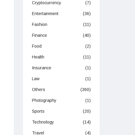
Cryptocurrency
(7)
Entertainment
(36)
Fashion
(11)
Finance
(40)
Food
(2)
Health
(11)
Insurance
(1)
Law
(1)
Others
(360)
Photography
(1)
Sports
(20)
Technology
(14)
Travel
(4)