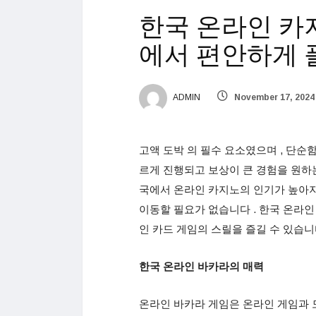
한국 온라인 카
에서 편안하게
ADMIN
November 17, 2024
고액 도박 의 필수 요소였으며 , 단순
르게 진행되고 보상이 큰 경험을 원하
국에서 온라인 카지노의 인기가 높아지
이동할 필요가 없습니다 . 한국 온라
인 카드 게임의 스릴을 즐길 수 있습니
한국 온라인 바카라의 매력
온라인 바카라 게임은 온라인 게임과 