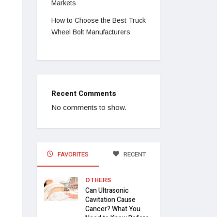
Markets
How to Choose the Best Truck
Wheel Bolt Manufacturers
Recent Comments
No comments to show.
FAVORITES
RECENT
OTHERS
Can Ultrasonic
Cavitation Cause
Cancer? What You