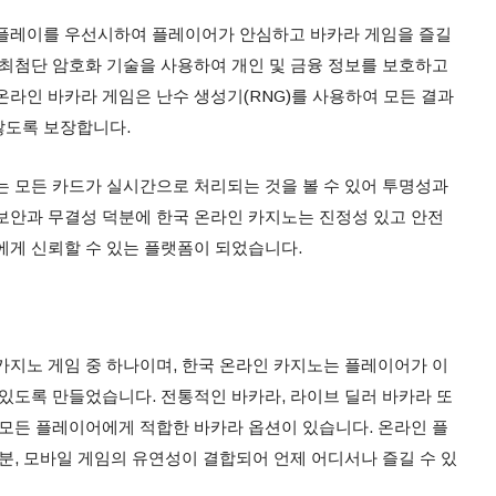
 플레이를 우선시하여 플레이어가 안심하고 바카라 게임을 즐길
 최첨단 암호화 기술을 사용하여 개인 및 금융 정보를 보호하고
온라인 바카라 게임은 난수 생성기(RNG)를 사용하여 모든 결과
않도록 보장합니다.
는 모든 카드가 실시간으로 처리되는 것을 볼 수 있어 투명성과
보안과 무결성 덕분에 한국 온라인 카지노는 진정성 있고 안전
에게 신뢰할 수 있는 플랫폼이 되었습니다.
카지노 게임 중 하나이며, 한국 온라인 카지노는 플레이어가 이
 있도록 만들었습니다. 전통적인 바카라, 라이브 딜러 바카라 또
 모든 플레이어에게 적합한 바카라 옵션이 있습니다. 온라인 플
분, 모바일 게임의 유연성이 결합되어 언제 어디서나 즐길 수 있