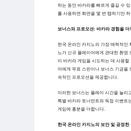
하는 동안 바카라를 빠르게 즐길 수 
를 사용하면 화면을 몇 번 탭하기만 하
보너스와 프로모션: 바카라 경험을 더
한국 온라인 카지노의 가장 매력적인 
노가 신규 플레이어에게 관대한 환영 
이 바카라 게임을 시도하는 데 사용할 
어에게 무료 스핀이나 보너스 기금을 
속적인 프로모션을 제공합니다.
이러한 보너스는 플레이 시간을 늘리고
특별 바카라 토너먼트와 독점 이벤트는
게임에 흥분을 더합니다.
한국 온라인 카지노의 보안 및 공정한