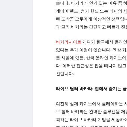
습니다. 바카라가 인기 있는 이유 중
레이어 핸드, 뱅커 핸드 또는 타이의 
된 도박꾼 모두에게 이상적인 선택입니
과 달리 바카라는 간단하고 빠르게 진
바카라사이트
게다가 한국에서 온라인
있다는 추가 이점이 있습니다. 육상 
든 시골에 있든, 한국 온라인 카지노
다. 이러한 접근성은 집을 떠나지 않
션입니다.
라이브 딜러 바카라: 집에서 즐기는 
여전히 실제 카지노에서 플레이하는 
브 딜러 바카라는 완벽한 솔루션을 제
최하는 라이브 바카라 게임을 제공하여